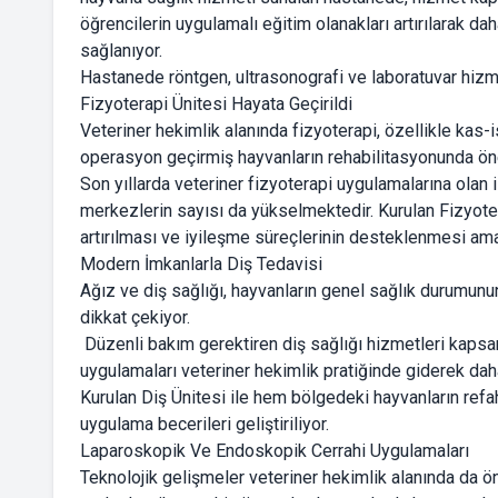
öğrencilerin uygulamalı eğitim olanakları artırılarak d
sağlanıyor.
Hastanede röntgen, ultrasonografi ve laboratuvar hizmetl
Fizyoterapi Ünitesi Hayata Geçirildi
Veteriner hekimlik alanında fizyoterapi, özellikle kas-i
operasyon geçirmiş hayvanların rehabilitasyonunda öne
Son yıllarda veteriner fizyoterapi uygulamalarına olan 
merkezlerin sayısı da yükselmektedir. Kurulan Fizyote
artırılması ve iyileşme süreçlerinin desteklenmesi ama
Modern İmkanlarla Diş Tedavisi
Ağız ve diş sağlığı, hayvanların genel sağlık durumunu
dikkat çekiyor.
Düzenli bakım gerektiren diş sağlığı hizmetleri kapsam
uygulamaları veteriner hekimlik pratiğinde giderek daha
Kurulan Diş Ünitesi ile hem bölgedeki hayvanların ref
uygulama becerileri geliştiriliyor.
Laparoskopik Ve Endoskopik Cerrahi Uygulamaları
Teknolojik gelişmeler veteriner hekimlik alanında da ö