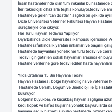
İnsan hastanelerinde olan tüm imkanlar bu hastanede d
İleri teknolojik cihazlarla teşhis konuluyor,tedavi ve ame
Hastaneye gelen "can dostlar " sağlıklı bir şekilde ayrıl
Dicle Üniversitesi Veteriner Fakültesi Hayvan Hastanes
süreçleriyle öne çıkıyor.
Her Türlü Hayvan Tedavisi Yapılıyor
Diyarbakır'da Dicle Üniversitesi kampüsü içerisinde V
Hastanesi,farkındalık yaratan imkanları ve başarılı çalış
Hastanede hayvanlara yönelik her türlü tedavi ve cerr
Tedavi için getirilen sokak hayvanları arasında en büyük
Hastane verilerine göre tedavi edilen hasta hayvanların
Yılda Ortalama 15 Bin Hayvana Tedavi
Hayvan Hastanesi, bölge hayvancılığına ve veteriner he
Hastanede Cerrahi, Doğum ve Jinekoloji ile İç Hastalıkl
bulunuyor.
Bölgenin büyükbaş ve küçükbaş hayvan sağlığına uzun y
kedi, köpek ve kafes kuşlarına yönelik başvurularda da d
hayvana sağlık hizmeti sunulan hastanede, hizmet kapasi