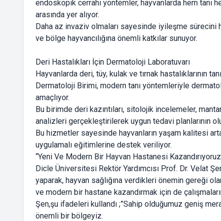
endoskopik cerrahi yöntemler, hayvanlarda hem tanı h
arasında yer alıyor.
Daha az invaziv olmaları sayesinde iyileşme sürecini 
ve bölge hayvancılığına önemli katkılar sunuyor.
Deri Hastalıkları İçin Dermatoloji Laboratuvarı
Hayvanlarda deri, tüy, kulak ve tırnak hastalıklarının 
Dermatoloji Birimi, modern tanı yöntemleriyle dermatolo
amaçlıyor.
Bu birimde deri kazıntıları, sitolojik incelemeler, mantar
analizleri gerçekleştirilerek uygun tedavi planlarının o
Bu hizmetler sayesinde hayvanların yaşam kalitesi art
uygulamalı eğitimlerine destek veriliyor.
“Yeni Ve Modern Bir Hayvan Hastanesi Kazandırıyoruz
Dicle Üniversitesi Rektör Yardımcısı Prof. Dr. Velat Şe
yaparak, hayvan sağlığına verdikleri önemin gereği olar
ve modern bir hastane kazandırmak için de çalışmaları
Şen,şu ifadeleri kullandı ;”Sahip olduğumuz geniş mera 
önemli bir bölgeyiz.