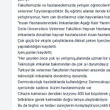
Fakültemizde ve hastanedemizde yetişen öğrencilerimiz
veteriner fizyoterapistliktir. Bu eğitimi alanlar ilerid
yetiştiriyoruz, hem can dostlarımız olan hayvanlara hiz
"İnsan Hastanelerindeki İmkanlardan Aşağı Kalır Yanım
Dicle Üniversitesi Veteriner Fakültesi Hayvan Hastane
imkanlarla donatılan hayvan hastanesinin insan hastanel
Çok güçlü bir ekiple çalıştıklarına dikkat çeken İçen,h
yapılabildiğini kaydetti.
İçen,şunları kaydetti;
"Her şeyden önce çok iyi yetişmiş,alanında uzman bir 
Teknolojik imkanlar bakımından da çok iyi durumdayız.
Türkiye'de veteriner fakülteleri hastaneleri arasında 
teknolojik imkanlarla donatılmış durumda.
Dermoskolojik hastalıklarda kullandığmız Dermoskopi ci
içerisinde sadece bizim hastanemizde var.
Cihazın kamerası derideki lezyonu 400 kat büyüterek
tetkiklere gerek kalmadan doğru tanıya ulaştırabiliyor.
Bu da teşhis ve tedavi süreçlerini kolaylaştırıyor,ciddi b