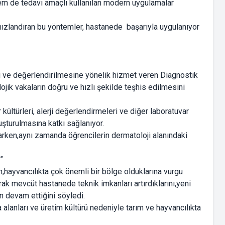
em de tedavi amaçlı kullanılan modern uygulamalar
hızlandıran bu yöntemler, hastanede başarıyla uygulanıyor
tanı ve değerlendirilmesine yönelik hizmet veren Diagnostik
jik vakaların doğru ve hızlı şekilde teşhis edilmesini
 kültürleri, alerji değerlendirmeleri ve diğer laboratuvar
luşturulmasına katkı sağlanıyor.
arken,aynı zamanda öğrencilerin dermatoloji alanındaki
”
n,hayvancılıkta çok önemli bir bölge olduklarına vurgu
ak mevcüt hastanede teknik imkanları artırdıklarını,yeni
n devam ettiğini söyledi.
alanları ve üretim kültürü nedeniyle tarım ve hayvancılıkta