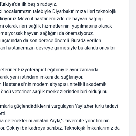
ürkiye’de ilk beş sıradayız.
 hocalarımızın talebiyle Diyarbakır’ımıza ileri teknolojik
ndırıyoruz.Mevcüt hastanemizde de hayvan sağlığı
i olarak ileri sağlık hizmetlerinin yapılmasına olanak
önemsiyorsak hayvan sağlığını da önemsiyoruz.
 açısından da son derece önemli. Burada verilen
van hastanemizin devreye girmesiyle bu alanda öncü bir
eteriner Fizyoterapist eğitimiyle aynı zamanda
arak yeni istihdam imkanı da sağlanıyor.
n Hastanesi'nin modern altyapısı, nitelikli akademik
 öncü veteriner sağlık merkezlerinden biri olduğunu
larla güçlendirdiklerini vurgulayan Yayla,her türlü tedavi
tti.
 geleceklerini anlatan Yayla,"Üniversite yönetiminin
r. Çok iyi bir kadroya sahibiz. Teknolojik İmkanlarımız da