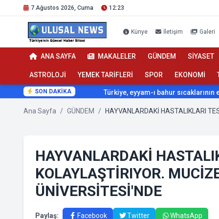
7 Ağustos 2026, Cuma
12:23
Künye
İletişim
Galeri
ANA SAYFA
MAKALELER
GÜNDEM
SİYASET
ASTROLOJİ
YEMEK TARİFLERİ
SPOR
EKONOMİ
SON DAKİKA
Türkiye, eyyam-ı bahur sıcaklarının etkisi altına 
Ana Sayfa
/
GÜNDEM
/
HAYVANLARDAKİ HASTALIKL
KOLAYLAŞTİRIYOR. MUCİZE
ÜNİVERSİTESİ'NDE
Paylaş:
Facebook
Twitter
WhatsApp