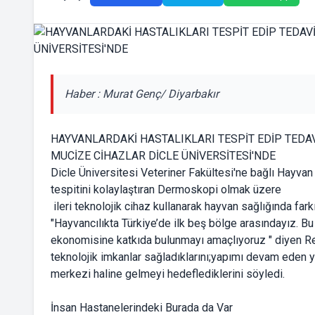
Haber : Murat Genç/ Diyarbakır
HAYVANLARDAKİ HASTALIKLARI TESPİT EDİP TEDAV
MUCİZE CİHAZLAR DİCLE ÜNİVERSİTESİ'NDE
Dicle Üniversitesi Veteriner Fakültesi'ne bağlı Hayvan 
tespitini kolaylaştıran Dermoskopi olmak üzere
ileri teknolojik cihaz kullanarak hayvan sağlığında farkı
"Hayvancılıkta Türkiye’de ilk beş bölge arasındayız. 
ekonomisine katkıda bulunmayı amaçlıyoruz " diyen Rek
teknolojik imkanlar sağladıklarını;yapımı devam eden ye
merkezi haline gelmeyi hedeflediklerini söyledi.
İnsan Hastanelerindeki Burada da Var