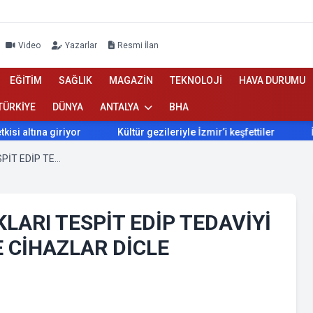
Video
Yazarlar
Resmi İlan
EĞİTİM
SAĞLIK
MAGAZİN
TEKNOLOJİ
HAVA DURUMU
TÜRKİYE
DÜNYA
ANTALYA
BHA
giriyor
Kültür gezileriyle İzmir’i keşfettiler
İzmir’de Bo
HAYVANLARDAKİ HASTALIKLARI TESPİT EDİP TEDAVİYİ KOLAYLAŞTİRIYOR. MUCİZE CİHAZLAR DİCLE ÜNİVERSİTESİ'NDE
ARI TESPİT EDİP TEDAVİYİ
 CİHAZLAR DİCLE