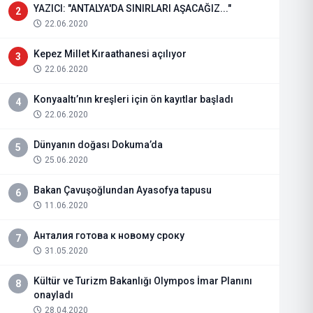
YAZICI: "ANTALYA'DA SINIRLARI AŞACAĞIZ..."
2
22.06.2020
Kepez Millet Kıraathanesi açılıyor
3
22.06.2020
Konyaaltı’nın kreşleri için ön kayıtlar başladı
4
22.06.2020
Dünyanın doğası Dokuma’da
5
25.06.2020
Bakan Çavuşoğlundan Ayasofya tapusu
6
11.06.2020
Анталия готова к новому сроку
7
31.05.2020
Kültür ve Turizm Bakanlığı Olympos İmar Planını
8
onayladı
28.04.2020