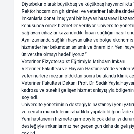
Diyarbakır olarak büyükbaş ve küçükbaş hayvancılıkta T
Rektör hocamızın girişimleri ve veteriner fakültesindeki
imkanlarla donatılmış yeni bir hayvan hastanesi kaza
konusunda örnek hizmetler veriliyor. Üniversite yönetim
sağlayan cihazlar kazandırdık. İnsan sağlığını nasıl 
Aynı zamanda sağlıklı hayvan ülke ve bölge ekonomisi
hizmetler her bakımdan anlamlı ve önemlidir. Yeni hay
üniversite olmayı hedefliyoruz.”
Veteriner Fizyoterapist Eğitimiyle İstihdam İmkanı
Veteriner Fakültesi ve Hayvan Hastanesi'nde verilen V
veterinerlere mezun olduktan sonra bu alanda klinik aç
Veteriner Fakültesi Dekanı Prof. Dr. Sadık Yayla,Hayva
kadrosu ve sürekli gelişen hizmet anlayışıyla bölgenin
söyledi.
Üniversite yönetiminin desteğiyle hastaneyi yeni yatırım
ve cerrahi mücadelenin rahatlıkla yapılabildiğini ifade e
Yeni hastanenin hizmete girmesiyle çok daha iyi duruma
desteğiyle imkanlarımız her geçen gün daha da gelişiyo
çok iyi.