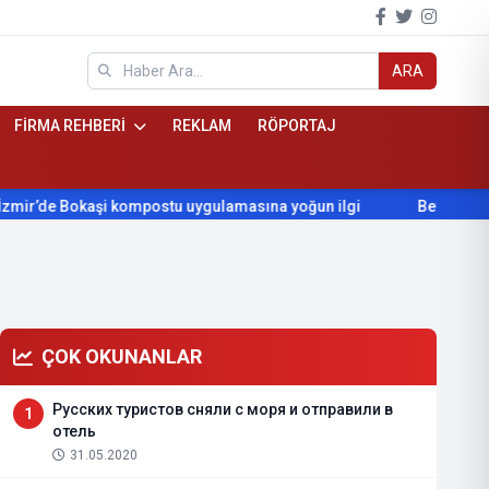
ARA
FİRMA REHBERİ
REKLAM
RÖPORTAJ
kaşi kompostu uygulamasına yoğun ilgi
Beydağ’ın yıllardır be
ÇOK OKUNANLAR
Русских туристов сняли с моря и отправили в
1
отель
31.05.2020