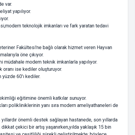
e var.
liyat yapılıyor.
ıyor.
i,modern teknolojik imkanları ve fark yaratan tedavi
eteriner Fakültesi'ne bağlı olarak hizmet veren Hayvan
malarıyla öne çıkıyor.
ahi müdahale modem teknik imkanlarla yapılıyor.
 oranı ise kediler oluşturuyor.
 yüzde 60'ı kediler.
kimliği eğitimine önemli katkılar sunuyor.
arı polikliniklerinin yanı sıra modern ameliyathaneleri de
ıllardır önemli destek sağlayan hastanede, son yıllarda
ikkat çekici bir artış yaşanırken,yılda yaklaşık 15 bin
tesi ve çeşitliliği sürekli geliştirilmekte; böylece