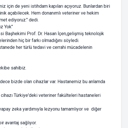
 için de yeni istihdam kapıları açıyoruz. Bunlardan biri
e klinik açabilecek. Hem donanımlı veteriner ve hekim
met ediyoruz." dedi.
ız Yok"
si Başhekimi Prof. Dr. Hasan İçen,gelişmiş teknolojik
erinden hiç bir farkı olmadığını söyledi.
astanede her türlü tedavi ve cerrahi mücadelenin
ekibe sahibiz.
sadece bizde olan cihazlar var. Hastanemiz bu anlamda
hazı Türkiye'deki veteriner fakülteleri hastaneleri
 yapay zeka yardımıyla lezyonu tamamlıyor ve diğer
ir avantaj sağlıyor.