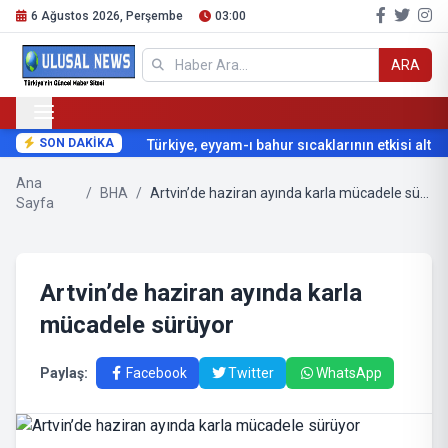
6 Ağustos 2026, Perşembe
03:00
ARA
SON DAKİKA
Türkiye, eyyam-ı bahur sıcaklarının etkisi altına
Ana
/
BHA
/
Artvin’de haziran ayında karla mücadele sürüyor
Sayfa
Artvin’de haziran ayında karla
mücadele sürüyor
Paylaş:
Facebook
Twitter
WhatsApp