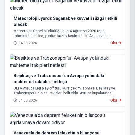
Meteoroloji uyardı: Sağanak ve kuvvetli rüzgâr etkili
olacak
Meteoroloji Genel Müdürlüğü'nün 4 Ağustos 2026 tarihli
tahminlerine göre, yurdun kuzey kesimleri ile Akdeniz'in iç
bölgelerinde yer yer sağanak ve gök gürültülü sağanak yağış
04.08.2026
Oku
bekleniyor.
Beşiktaş ve Trabzonspor'un Avrupa yolundaki
muhtemel rakipleri netleşti
UEFA Avrupa Ligi play-off turu kura çekimi sonrası Beşiktaş ve
Trabzonspor'un olası rakipleri belli oldu. Avrupa kupalarında
yoluna devam eden Beşiktaş ve Trabzonspor, grup aşamasına
04.08.2026
Oku
kalabilmek için kritik eşleşmelerle karşı karşıya gelecek.
Venezuela'da deprem felaketinin bilançosu