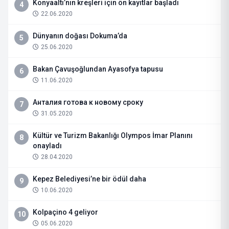
Konyaaltı’nın kreşleri için ön kayıtlar başladı
4
22.06.2020
Dünyanın doğası Dokuma’da
5
25.06.2020
Bakan Çavuşoğlundan Ayasofya tapusu
6
11.06.2020
Анталия готова к новому сроку
7
31.05.2020
Kültür ve Turizm Bakanlığı Olympos İmar Planını
8
onayladı
28.04.2020
Kepez Belediyesi’ne bir ödül daha
9
10.06.2020
Kolpaçino 4 geliyor
10
05.06.2020