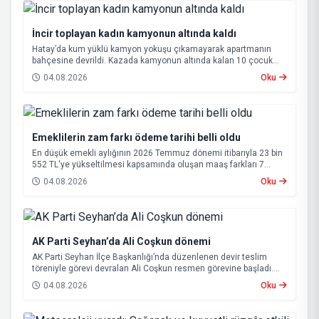
İncir toplayan kadın kamyonun altında kaldı
Hatay’da kum yüklü kamyon yokuşu çıkamayarak apartmanın
bahçesine devrildi. Kazada kamyonun altında kalan 10 çocuk
annesi 65 yaşındaki kadın hayatını kaybetti.
04.08.2026
Oku
Emeklilerin zam farkı ödeme tarihi belli oldu
En düşük emekli aylığının 2026 Temmuz dönemi itibarıyla 23 bin
552 TL'ye yükseltilmesi kapsamında oluşan maaş farkları 7
Ağustos 2026 tarihinde hesaplara yatırılacak.
04.08.2026
Oku
AK Parti Seyhan’da Ali Coşkun dönemi
AK Parti Seyhan İlçe Başkanlığı’nda düzenlenen devir teslim
töreniyle görevi devralan Ali Coşkun resmen görevine başladı.
Hizmet vurgusu yapan Coşkun, “AK Partili olmak, bu ülkenin her
04.08.2026
Oku
metrekaresine sevdalı olmaktır” dedi.