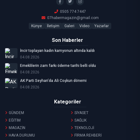
0505 774 7447
07habermagazin@gmail.com
Künye
İletişim
Galeri
Video
Yazarlar
Son Haberler
İncir toplayan kadın kamyonun altında kaldı
04.08.2026
Emeklilerin zam farkı ödeme tarihi belli oldu
04.08.2026
AK Parti Seyhan’da Ali Coşkun dönemi
04.08.2026
Kategoriler
GÜNDEM
SİYASET
EĞİTİM
SAĞLIK
MAGAZİN
TEKNOLOJİ
HAVA DURUMU
FİRMA REHBERİ